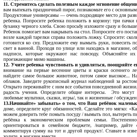
11. Стремитесь сделать полезным каждое мгновение общени
вам выпекать праздничный пирог, познакомьте его с основны
Продуктовые универсамы — очень подходящее место для разв
ребенка. Попросите ребенка положить в корзину: три пачки п
буханку черного хлеба. Свою просьбу изложите сразу и больше
Ребенок помогает вам накрывать на стол. Попросите его постав
возле каждой тарелки справа положить ложку. Спросите: скол
готовится ко сну. Предложите ему вымыть руки, повесить п
свет в ванной. Проходя по улице или находясь в магазине, о
надписи, которые окружают нас повсюду. Объясняйте их 
проезжающие мимо машины.
12. Учите ребенка чувствовать и удивляться, поощряйте е
внимание на первые весенние цветы и краски осеннего лес
найдите самое большое животное, потом самое высокое... Н
облаков. Заведите рукописный журнал наблюдений за ростом 
Открыто переживайте с ним все события повседневной жизни, 
радость учения. Определите общие интересы. Это могут 
любимые мультики, сказки, игры/, так и жизненные / обсужде
13.Начинайте» забывать» о том, что Ваш ребёнок маленьк
доме, определите круг обязанностей. Сделайте это мягко: «
можем доверить тебе помыть посуду / вымыть пол, вытереть п
ребёнка к экономическим проблемам семьи. Постепенно
ориентироваться в семейном бюджете, /например, дайте
комментируя сумму на тот и другой продукт/. Ставьте в изве
ходите в магазин вместе.