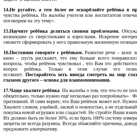
14.Не ругайте, а тем более не оскорбляйте ребёнка в п
чувства ребёнка. На жалобы учителя или воспитателя отвеча
поговорим на эту тему».
15.Научите ребёнка делиться своими проблемами.
Обсужд
возникшие со сверстниками и взрослыми. Искренне интерес
сможете сформировать у него правильную жизненную позици
16.Постоянно говорите с ребёнком.
Развитие речи – залог х
кино – пусть расскажет, что ему больше всего понравилос
вопросы, чтобы ребёнок чувствовал , что Вам это действите
вопрос ребёнка. Только в этом случае его позна
иссякнет.
Постарайтесь хоть иногда смотреть на мир гл
глазами другого – основа для взаимопонимания.
17.Чаще хвалите ребёнка
.
На жалобы о том, что что-то не пол
обязательно, только нужно ещё несколько раз попробовать». 
притязаний. И сами верьте, что Ваш ребёнок может всё. Нужно
Хвалите словом, улыбкой, лаской и нежностью, а не отделывай
покупка новой игрушки или сладостей. Не стройте Ваши взаим
Их должно быть не более 30%, если брать 100% систему измер
запреты не всегда разумны. Всегда объясняйте причины, дово
предложите альтернативу.