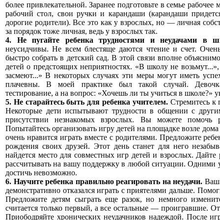
более привлекательной. Заранее подготовьте в семье рабочее м
рабочий стол, свои ручки и карандаши (карандаши придетс
дорогие родители). Все это как у взрослых, но — личная собс
за порядок тоже личная, ведь у взрослых так.
4. Не пугайте ребенка трудностями и неудачами в ш
неусидчивы. Не всем блестяще даются чтение и счет. Очен
быстро собрать в детский сад. В этой связи вполне объясним
детей о предстоящих неприятностях. «В школу не возьмут...», 
засмеют...» В некоторых случаях эти меры могут иметь успе
плачевны. В моей практике был такой случай. Девочк
тестирование, а на вопрос: «Хочешь ли ты учиться в школе?» у
5. Не старайтесь быть для ребенка учителем.
Стремитесь к
Некоторые дети испытывают трудности в общении с другим
присутствии незнакомых взрослых. Вы можете помочь р
Попытайтесь организовать игру детей на площадке возле дома 
очень нравится играть вместе с родителями. Предложите ребе
рождения своих друзей. Этот день станет для него незабы
найдется место для совместных игр детей и взрослых. Дайте 
рассчитывать на вашу поддержку в любой ситуации. Одними 
достичь невозможно.
6. Научите ребенка правильно реагировать на неудачи.
Ваш 
демонстративно отказался играть с приятелями дальше. Помог
Предложите детям сыграть еще разок, но немного изменит
считается только первый, а все остальные — проигравшие. От
Приободряйте хронических неудачников надеждой. После игр