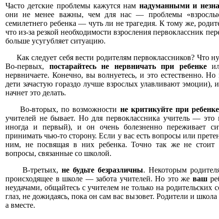
Часто детские проблемы кажутся нам
надуманными и незн
они не менее важны, чем для нас — проблемы «взрослые
семилетнего ребенка — чуть ли не трагедия. К тому же, роди
что из-за резкой необходимости взросления первоклассник пе
больше усугубляет ситуацию.
Как следует себя вести родителям первоклассников? Что нужн
Во-первых,
постарайтесь не нервничать при ребенке
ил
нервничаете. Конечно, вы волнуетесь, и это естественно. Но
дети зачастую гораздо лучше взрослых улавливают эмоции), 
начнет это делать.
Во-вторых, по возможности
не критикуйте при ребенке
учителей не бывает. Но для первоклассника учитель — это 
иногда и первый), и он очень болезненно переживает си
принимать чью-то сторону. Если у вас есть вопросы или прет
ним, не посвящая в них ребенка. Точно так же не стоит
вопросы, связанные со школой.
В-третьих,
не будьте безразличны
. Некоторым родителя
происходящее в школе — забота учителей. Но это же
ваш
реб
неудачами, общайтесь с учителем не только на родительских со
глаз, не дожидаясь, пока он сам вас вызовет. Родители и школ
а вместе.