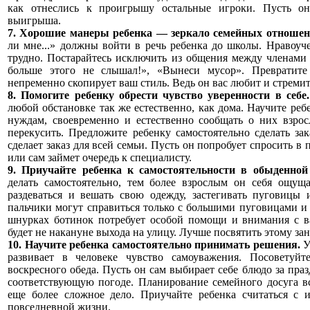
как отнеслись к проигрышу остальные игроки. Пусть о
выигрыша.
7. Хорошие манеры ребенка — зеркало семейных отноше
ли мне...» должны войти в речь ребенка до школы. Нравоуч
трудно. Постарайтесь исключить из общения между членами
больше этого не слышал!», «Вынеси мусор». Превратит
непременно скопирует ваш стиль. Ведь он вас любит и стремит
8. Помогите ребенку обрести чувство уверенности в себе
любой обстановке так же естественно, как дома. Научите реб
нуждам, своевременно и естественно сообщать о них взрос
перекусить. Предложите ребенку самостоятельно сделать за
сделает заказ для всей семьи. Пусть он попробует спросить в 
или сам займет очередь к специалисту.
9. Приучайте ребенка к самостоятельности в обыденной
делать самостоятельно, тем более взрослым он себя ощуща
раздеваться и вешать свою одежду, застегивать пуговицы 
пальчики могут справиться только с большими пуговицами и
шнурках ботинок потребует особой помощи и внимания с ва
будет не накануне выхода на улицу. Лучше посвятить этому за
10. Научите ребенка самостоятельно принимать решения.
У
развивает в человеке чувство самоуважения. Посоветуй
воскресного обеда. Пусть он сам выбирает себе блюдо за пра
соответствующую погоде. Планирование семейного досуга в
еще более сложное дело. Приучайте ребенка считаться с 
повседневной жизни.