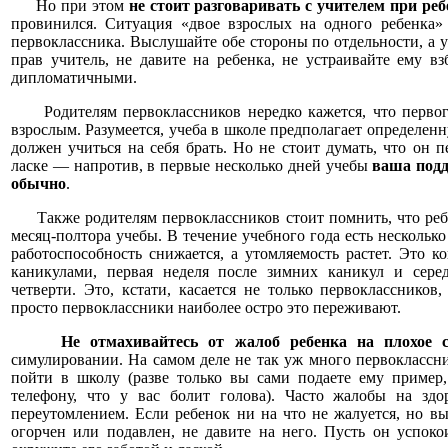
Но при этом
не стоит разговаривать с учителем при реб
провинился. Ситуация «двое взрослых на одного ребенка» 
первоклассника. Выслушайте обе стороны по отдельности, а 
прав учитель, не давите на ребенка, не устраивайте ему в
дипломатичными.
Родителям первоклассников нередко кажется, что первого 
взрослым. Разумеется, учеба в школе предполагает определен
должен учиться на себя брать. Но не стоит думать, что он 
ласке — напротив, в первые несколько дней учебы
ваша подд
обычно
.
Также родителям первоклассников стоит помнить, что ребе
месяц-полтора учебы. В течение учебного года есть нескольк
работоспособность снижается, а утомляемость растет. Это 
каникулами, первая неделя после зимних каникул и серед
четверти. Это, кстати, касается не только первоклассников
просто первоклассники наиболее остро это переживают.
Не отмахивайтесь от жалоб ребенка на плохое са
симулировании. На самом деле не так уж много первоклассн
пойти в школу (разве только вы сами подаете ему пример,
телефону, что у вас болит голова). Часто жалобы на здо
переутомлением. Если ребенок ни на что не жалуется, но вы 
огорчен или подавлен, не давите на него. Пусть он успоко