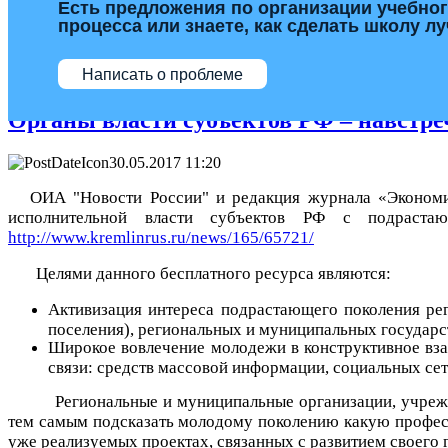
Есть предложения по организации учебно
процесса или знаете, как сделать школу л
Написать о проблеме
Органы власти субъектов РФ – навстре
30.05.2017 11:20
ОИА "Новости России" и редакция журнала «Экономиче
исполнительной власти субъектов РФ с подра
http://www.kremlinrus.ru/news/165/65721/
Целями данного бесплатного ресурса являются:
Активизация интереса подрастающего поколения рег
поселения), региональных и муниципальных государс
Широкое вовлечение молодежи в конструктивное вза
связи: средств массовой информации, социальных се
Региональные и муниципальные организации, учреж
тем самым подсказать молодому поколению какую професси
уже реализуемых проектах, связанных с развитием своего