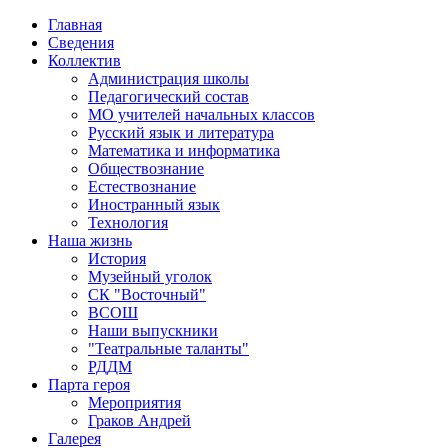
Главная
Сведения
Коллектив
Администрация школы
Педагогический состав
МО учителей начальных классов
Русский язык и литература
Математика и информатика
Обществознание
Естествознание
Иностранный язык
Технология
Наша жизнь
История
Музейный уголок
СК "Восточный"
ВСОШ
Наши выпускники
"Театральные таланты"
РДДМ
Парта героя
Мероприятия
Граков Андрей
Галерея