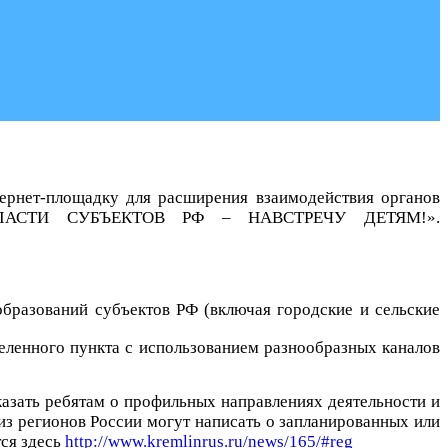
рнет-площадку для расширения взаимодействия органов
НЫ ВЛАСТИ СУБЪЕКТОВ РФ – НАВСТРЕЧУ ДЕТЯМ!».
бразований субъектов РФ (включая городские и сельские
еленного пункта с использованием разнообразных каналов
азать ребятам о профильных направлениях деятельности и
из регионов России могут написать о запланированных или
тся здесь
http://www.kremlinrus.ru/news/165/#reg