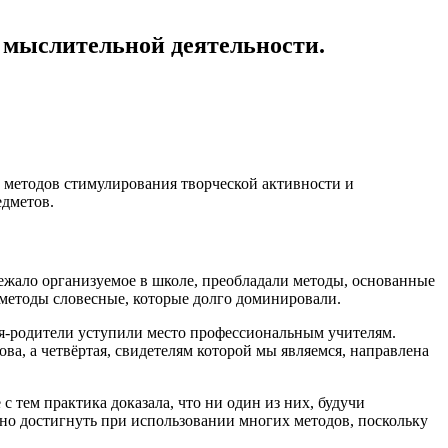
 мыслительной деятельности.
ы методов стимулирования творческой активности и
едметов.
ережало организуемое в школе, преобладали методы, основанные
 методы словесные, которые долго доминировали.
ля-родители уступили место профессиональным учителям.
ва, а четвёртая, свидетелям которой мы являемся, направлена
 тем практика доказала, что ни один из них, будучи
жно достигнуть при использовании многих методов, поскольку