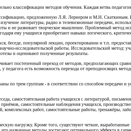
тельно классификации методов обучения. Каждая ветвь педагоги
ссификацию, предложенную Л.Я. Лернером и М.Н. Скаткиным. 
изучение литературы, радио и телевизионные передачи, использ
аботы и не развивает творческое мышление. Проблемный метод ис
лагодаря ему учащиеся приобретают навыки логического, критич
я, беседе, популярной лекции, проектировании и т.п. предоста
научно-исследовательской работы. Исследовательский метод: у
потезы и оценивают полученные результаты.
чивает постепенный переход от методов, предполагающих сравн
 у педагога есть возможность перехода от преподносящих мето
аны по трем группам - в соответствии со способом передачи и 
беседа, самостоятельная работа учащихся с литературой, письмен
 приёмов, самостоятельные наблюдения учащихся, производстве
 комплексных работ, самостоятельные работы, тренажёры, лаб
ескую нагрузку. Кроме того, существуют четкие, выработанные
, что названные методы достигают оптимального эффекта в гарм