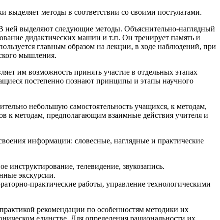
ки выделяет методы в соответствии со своими постулатами.
В ней выделяют следующие методы. Объяснительно-наглядный
ование дидактических машин и т.п. Он тренирует память и
пользуется главным образом на лекции, в ходе наблюдений, при
еского мышления.
вляет им возможность принять участие в отдельных этапах
чащиеся постепенно познают принципы и этапы научного
ительно небольшую самостоятельность учащихся, к методам,
дов к методам, предполагающим взаимные действия учителя и
усвоения информации: словесные, наглядные и практические
ное инструктирование, телевидение, звукозапись.
нные экскурсии.
ораторно-практические работы, управление технологическими
 практикой рекомендации по особенностям методики их
оническом единстве. Для определения рациональности их