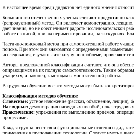
В настоящее время среди дидактов нет единого мнения относи
Большинство отечественных ученых считают продуктивно кла
(репродуктивный) метод. Он включает демонстрацию, лекцию, 
дает знания, но не обеспечивает радость исследовательской р
работе с книгой, при экспериментировании, на экскурсиях. Б
Частично-поисковый метод при самостоятельной работе учащихс
поиска. При этом они знакомятся с определенными моментами 
исследования, изучают литературу по проблеме, проверяют ги
Авторы предложенной классификации считают, что она обеспе
опирающимся на их полную самостоятельность. Таким образом,
учащихся, и наконец, к методам самостоятельной работы.
В трудовом обучении все эти методы могут быть конкретизиров
Классификация методов обучения:
Словесные:
устное изложение (рассказ, объяснение, лекция), 
Наглядные:
демонстрация наглядных пособий, показ трудовых
Практические:
упражнения по выполнению приёмов, операций,
процессами.
Каждая группа несет свои функциональные отличия и дидактич
применения в преподавании технологии. Следует иметь в виду