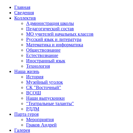
Главная
Сведения
Коллектив
Администрация школы
Педагогический состав
МО учителей начальных классов
Русский язык и литература
Математика и информатика
Обществознание
Естествознание
Иностранный язык
Технология
Наша жизнь
История
Музейный уголок
СК "Восточный"
ВСОШ
Наши выпускники
"Театральные таланты"
РДДМ
Парта героя
Мероприятия
Граков Андрей
Галерея