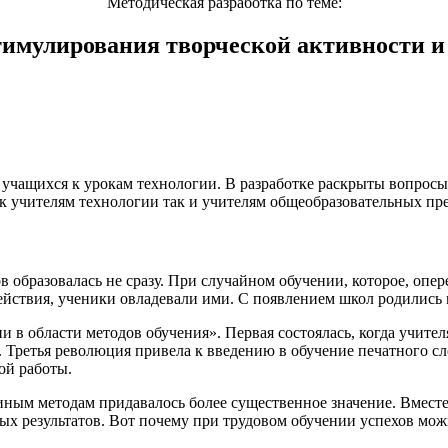
Методическая разработка по теме:
тимулирования творческой активности и
 учащихся к урокам технологии. В разработке раскрыты вопрос
ак учителям технологии так и учителям общеобразовательных пр
ов образовалась не сразу. При случайном обучении, которое, оп
ействия, ученики овладевали ими. С появлением школ родились
 в области методов обучения». Первая состоялась, когда учите
 Третья революция привела к введению в обучение печатного сло
ой работы.
ным методам придавалось более существенное значение. Вместе с
ных результатов. Вот почему при трудовом обучении успехов мо